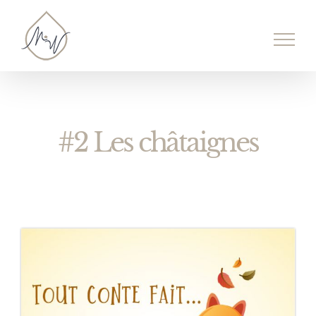
Passer
au
contenu
#2 Les châtaignes