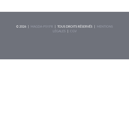
©
2026 |
MAGDA-PSY.FR
| TOUS DROITS RÉSERVÉS |
MENTIONS
LÉGALES
|
CGV