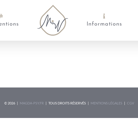
entions
Informations
©
2026 |
MAGDA-PSY.FR
| TOUS DROITS RÉSERVÉS |
MENTIONS LÉGALES
|
CGV