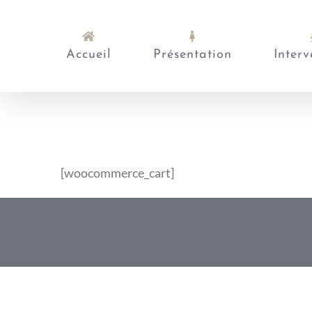
Passer
au
contenu
Accueil
Présentation
Interv
[woocommerce_cart]